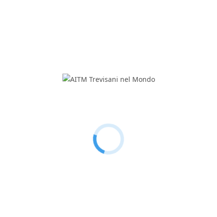
AITM Trevisani nel Mondo
C.F. e P. IVA: 00579500265
Via Cal di Breda, 116
31100 Treviso – Italia
Tel.
+39 0422 579428
Cell.
+39 324 6878134
Mail:
info@trevisaninelmondo.it
PEC:
info@pec.trevisaninelmondo.it
Chi siamo
Associazione
Staff e contatti
Storia
Statuto e regolamenti
News ed eventi