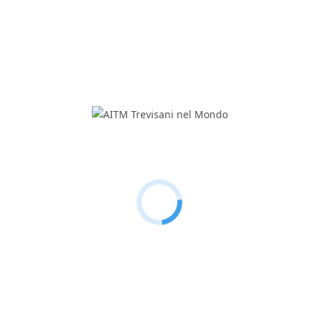
Consiglieri:
Giovanni Gasparetto, Tiziano
Piovesan
AITM Trevisani nel Mondo
C.F. e P. IVA: 00579500265
Via Cal di Breda, 116
31100 Treviso – Italia
Tel.
+39 0422 579428
Cell.
+39 324 6878134
Mail:
info@trevisaninelmondo.it
PEC:
info@pec.trevisaninelmondo.it
Chi siamo